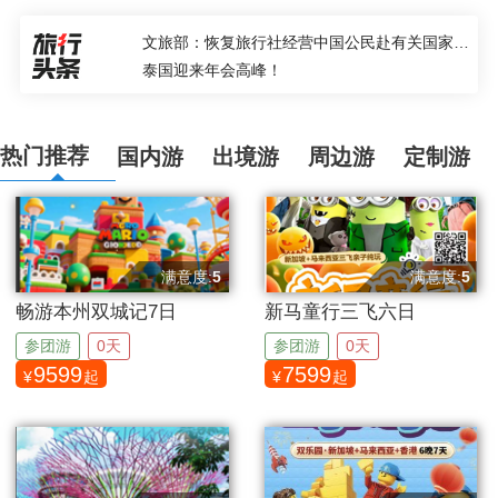
文旅部：恢复旅行社经营中国公民赴有关国家和地区（第三批）出境团队旅游业务
泰国迎来年会高峰！
热门推荐
国内游
出境游
周边游
定制游
满意度:
5
满意度:
5
分
分
畅游本州双城记7日
新马童行三飞六日
参团游
0天
参团游
0天
9599
7599
¥
起
¥
起