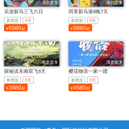
满意度:
5
满意度:
5
分
分
乐游新马三飞六日
同享新马港6晚7天
参团游
0天
参团游
0天
6580
9880
¥
起
¥
起
满意度:
5
满意度:
5
分
分
探秘滇东南双飞6天
樱花物语一家一团
参团游
0天
参团游
0天
3980
4580
¥
起
¥
起