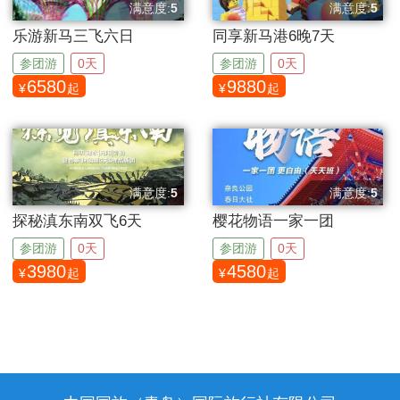
满意度:
5
满意度:
5
分
分
乐游新马三飞六日
同享新马港6晚7天
参团游
0天
参团游
0天
6580
9880
¥
起
¥
起
满意度:
5
满意度:
5
分
分
探秘滇东南双飞6天
樱花物语一家一团
参团游
0天
参团游
0天
3980
4580
¥
起
¥
起