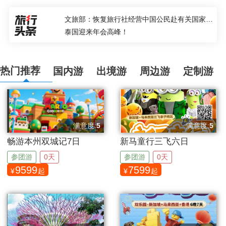
文旅部：恢复旅行社经营中国公民赴有关国家和地区（第三批）出境团队旅游业务
泰国迎来年会高峰！
热门推荐
国内游
出境游
周边游
定制游
满意度:
5
满意度:
5
分
分
畅游本州双城记7日
新马童行三飞六日
参团游
0天
参团游
0天
9599
7599
¥
起
¥
起